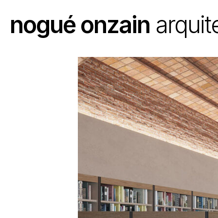
Ir
nogué onzain
arquit
al
contenido