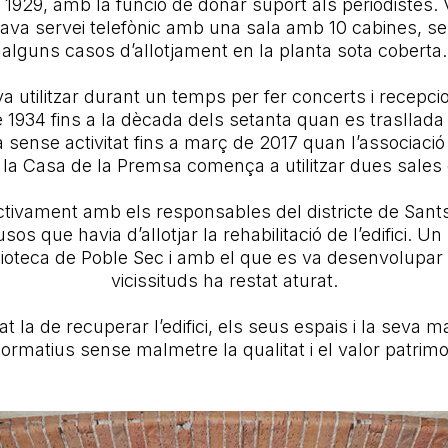
1929, amb la funció de donar suport als periodistes. 
ava servei telefònic amb una sala amb 10 cabines, serve
alguns casos d’allotjament en la planta sota coberta.
 va utilitzar durant un temps per fer concerts i recepc
de 1934 fins a la dècada dels setanta quan es trasllada 
a sense activitat fins a març de 2017 quan l’associac
 la Casa de la Premsa comença a utilitzar dues sales d
ctivament amb els responsables del districte de Sants 
usos que havia d’allotjar la rehabilitació de l’edifici
lioteca de Poble Sec i amb el que es va desenvolupar
vicissituds ha restat aturat.
at la de recuperar l’edifici, els seus espais i la seva ma
rmatius sense malmetre la qualitat i el valor patrimo