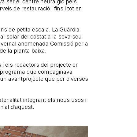
Va ser el centre neuràlgic pels
is de restauració i fins i tot en
ions de petita escala. La Guàrdia
al solar del costat a la seva seu
ió veïnal anomenada Comissió per a
e la planta baixa.
i els redactors del projecte en
. Un programa que compaginava
 un avantprojecte que per diverses
terialitat integrant els nous usos i
nial d’aquest.